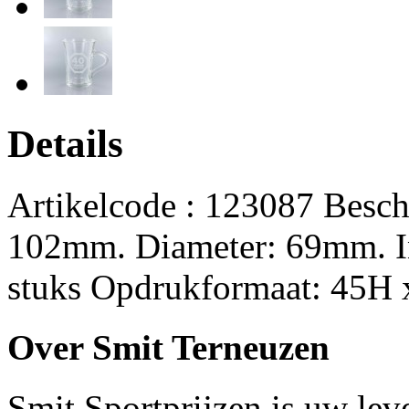
Details
Artikelcode : 123087 Besch
102mm. Diameter: 69mm. In
stuks Opdrukformaat: 45H x
Over Smit Terneuzen
Smit Sportprijzen is uw lev