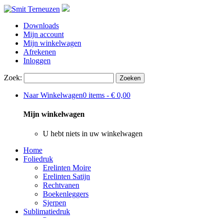
Downloads
Mijn account
Mijn winkelwagen
Afrekenen
Inloggen
Zoek:
Zoeken
Naar Winkelwagen
0 items -
€ 0,00
Mijn winkelwagen
U hebt niets in uw winkelwagen
Home
Foliedruk
Erelinten Moire
Erelinten Satijn
Rechtvanen
Boekenleggers
Sjerpen
Sublimatiedruk