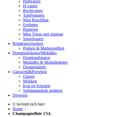
Puntvanen
H-vanen
Rechtvanen
Tafelvlaggen
Mini Beachflag
Erelinten
Banieren
Mini Tenue met zuignap
Spoedvanen
Relatiegeschenken
Pennen & Markeerstiften
Domingafslagen/Medailles
Domingafslagen
Medailles & Medaillelinten
Dominglabels
Glaswerk&Porselein
Glazen
Mokken
Kop en Schotels
Sublimatiedruk mokken
Diversen
U bevindt zich hier:
Home
/
Champagneflute 17cl.